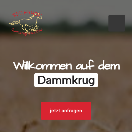
Willkommen 
auf 
dem
Dammkrug
jetzt anfragen