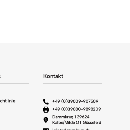
s
Kontakt
chtlinie
+49 (0)39009-907509
+49 (0)39080-9898209
Dammkrug 1 39624
Kalbe/Milde OT Güssefeld